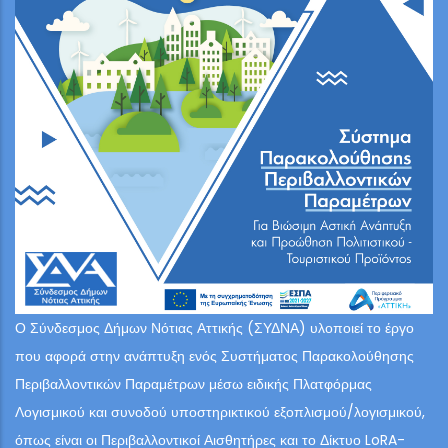
Ο Σύνδεσμος Δήμων Νότιας Αττικής (ΣΥΔΝΑ) υλοποιεί το έργο
που αφορά στην ανάπτυξη ενός Συστήματος Παρακολούθησης
Περιβαλλοντικών Παραμέτρων μέσω ειδικής Πλατφόρμας
Λογισμικού και συνοδού υποστηρικτικού εξοπλισμού/λογισμικού,
όπως είναι οι Περιβαλλοντικοί Αισθητήρες και το Δίκτυο LoRA-