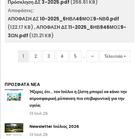
Πρόσκληση ΔΣ 3-2025.pdf
(256.51 KB)
Αποφάσεις:
ΑΠΟΦΑΣΗ ΔΣ 10-2025_6ΗΒΛ46ΜΟΞ9-ΝΒ0.pdf
(122.17 KB)
,
ΑΠΟΦΑΣΗ ΔΣ 11-2025_6ΗΒ946ΜΟΞ9-
3ΩΝ.pdf
(121.21 KB)
Τρέχουσα
1
Σελίδα
2
Σελίδα
3
Σελίδα
4
Σελίδα
5
…
Next
››
Last
Τελευταία »
Σελιδοποίηση
σελίδα
page
page
ΠΡΟΣΦΑΤΑ ΝΕΑ
Ήξερες ότι… τον Ιούλιο η ζέστη μπορεί να κάνει την
ατμοσφαιρική ρύπανση πιο επιβαρυντική για την
υγεία;
13 Ιουλ 26
Newsletter Ιούλιος 2026
13 Ιουλ 26