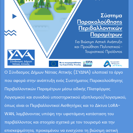
Ο Σύνδεσμος Δήμων Νότιας Αττικής (ΣΥΔΝΑ) υλοποιεί το έργο
που αφορά στην ανάπτυξη ενός Συστήματος Παρακολούθησης
Περιβαλλοντικών Παραμέτρων μέσω ειδικής Πλατφόρμας
Λογισμικού και συνοδού υποστηρικτικού εξοπλισμού/λογισμικού,
όπως είναι οι Περιβαλλοντικοί Αισθητήρες και το Δίκτυο LoRA-
WAN, λαμβάνοντας υπόψη την υφιστάμενη κατάσταση του
περιβάλλοντος και στοιχεία σχετικά με τον τουρισμό και την
επισκεψιμότητα, προκειμένου να ενισχύσει τη βιώσιμη αστική