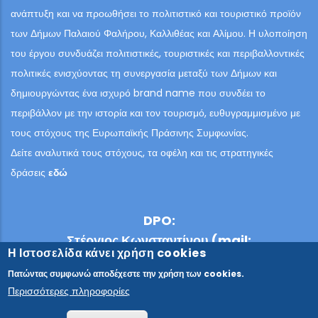
ανάπτυξη και να προωθήσει το πολιτιστικό και τουριστικό προϊόν
των Δήμων Παλαιού Φαλήρου, Καλλιθέας και Αλίμου. Η υλοποίηση
του έργου συνδυάζει πολιτιστικές, τουριστικές και περιβαλλοντικές
πολιτικές ενισχύοντας τη συνεργασία μεταξύ των Δήμων και
δημιουργώντας ένα ισχυρό brand name που συνδέει το
περιβάλλον με την ιστορία και τον τουρισμό, ευθυγραμμισμένο με
τους στόχους της Ευρωπαϊκής Πράσινης Συμφωνίας.
Δείτε αναλυτικά τους στόχους, τα οφέλη και τις στρατηγικές
δράσεις
εδώ
DPO:
Στέργιος Κωνσταντίνου (mail:
Η Ιστοσελίδα κάνει χρήση cookies
s.konstantinou@kanell.gr, τηλ. 2103611225)
Πατώντας συμφωνώ αποδέχεστε την χρήση των cookies.
Ειρήνη Ρήγα (mail: e.riga@kanell.gr, τηλ.
Περισσότερες πληροφορίες
2103611225)