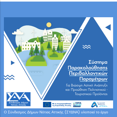
Ο Σύνδεσμος Δήμων Νότιας Αττικής (ΣΥΔΝΑ) υλοποιεί το έργο